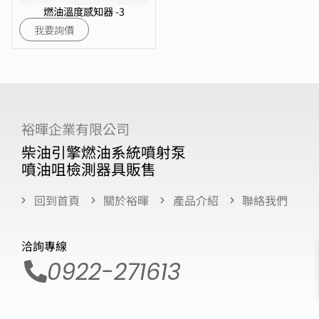
燃油溫度感知器 -3
我要詢價
裕暉企業有限公司
柴油引擎燃油系統噴射泵
噴油咀檢測器具販售
回到首頁
關於裕暉
產品介紹
聯絡我們
洽詢專線
0922-271613
網站示意圖／取自pixabay