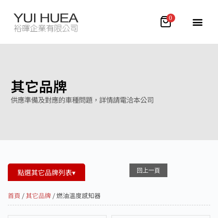
0
其它品牌
供應準備及對應的車種問題，詳情請電洽本公司
點選其它品牌列表▾
回上一頁
首頁
/
其它品牌
/ 燃油溫度感知器