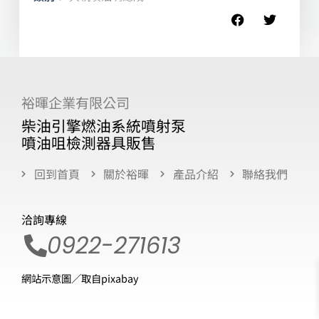
裕暉企業有限公司
柴油引擎燃油系統噴射泵
噴油咀檢測器具販售
回到首頁
關於裕暉
產品介紹
聯絡我們
洽詢專線
0922-271613
網站示意圖／取自pixabay